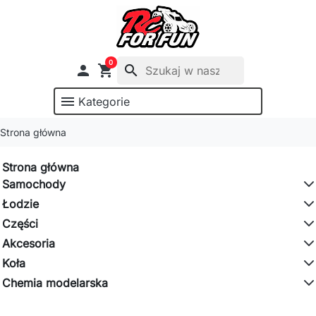
0

shopping_cart
search
menu
Kategorie
Strona główna
Strona główna
Samochody
Łodzie
Części
Akcesoria
Koła
Chemia modelarska