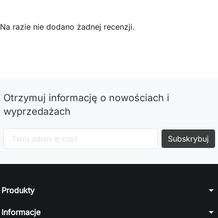
Na razie nie dodano żadnej recenzji.
Otrzymuj informację o nowościach i
wyprzedażach
arrow_drop_down
Produkty
arrow_drop_down
Informacje