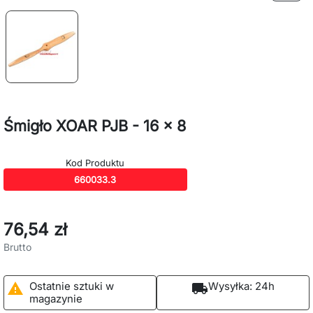
Śmigło XOAR PJB - 16 x 8
Kod Produktu
660033.3
76,54 zł
Brutto
Ostatnie sztuki w
Wysyłka:
24h

local_shipping
magazynie