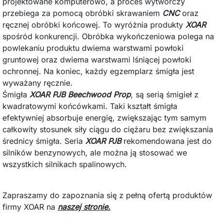
projektowane komputerowo, a proces wytwórczy
przebiega za pomocą obróbki skrawaniem
CNC
oraz
ręcznej obróbki końcowej. To wyróżnia produkty
XOAR
spośród konkurencji. Obróbka wykończeniowa polega na
powlekaniu produktu dwiema warstwami powłoki
gruntowej oraz dwiema warstwami lśniącej powłoki
ochronnej. Na koniec, każdy egzemplarz śmigła jest
wyważany ręcznie.
Śmigła
XOAR PJB Beechwood Prop
, są serią śmigieł z
kwadratowymi końcówkami. Taki kształt śmigła
efektywniej absorbuje energię, zwiększając tym samym
całkowity stosunek siły ciągu do ciężaru bez zwiększania
średnicy śmigła. Seria
XOAR PJB
rekomendowana jest do
silników benzynowych, ale można ją stosować we
wszystkich silnikach spalinowych.
Zapraszamy do zapoznania się z pełną ofertą produktów
firmy XOAR na
naszej stronie.