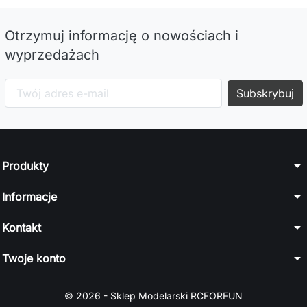
Otrzymuj informację o nowościach i
wyprzedażach
arrow_drop_down
Produkty
arrow_drop_down
Informacje
arrow_drop_down
Kontakt
arrow_drop_down
Twoje konto
© 2026 - Sklep Modelarski RCFORFUN