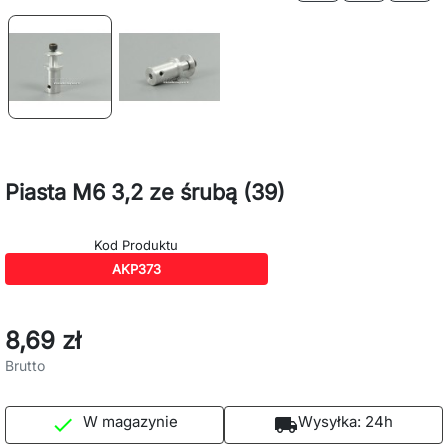
Piasta M6 3,2 ze śrubą (39)
Kod Produktu
AKP373
8,69 zł
Brutto
W magazynie
Wysyłka:
24h

local_shipping