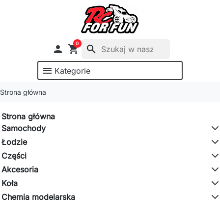
0

shopping_cart
search
menu
Kategorie
Strona główna
Strona główna
Samochody
Łodzie
Części
Akcesoria
Koła
Chemia modelarska