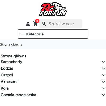
0

shopping_cart
search
menu
Kategorie
Strona główna
Strona główna
Samochody
Łodzie
Części
Akcesoria
Koła
Chemia modelarska