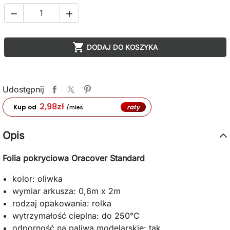



DODAJ DO KOSZYKA
Udostępnij
2,98
zł
raty
Kup od
/mies.
Opis
Folia pokryciowa Oracover Standard
kolor: oliwka
wymiar arkusza: 0,6m x 2m
rodzaj opakowania: rolka
wytrzymałość cieplna: do 250°C
odporność na paliwa modelarskie: tak