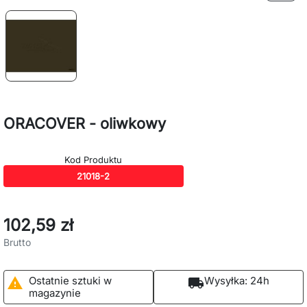
ORACOVER - oliwkowy
Kod Produktu
21018-2
102,59 zł
Brutto
Ostatnie sztuki w
Wysyłka:
24h

local_shipping
magazynie