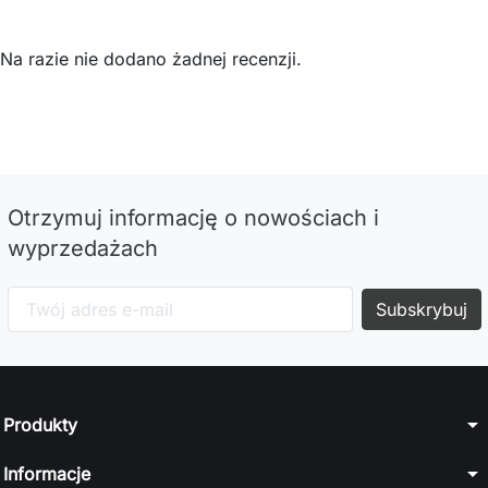
Na razie nie dodano żadnej recenzji.
Otrzymuj informację o nowościach i
wyprzedażach
arrow_drop_down
Produkty
arrow_drop_down
Informacje