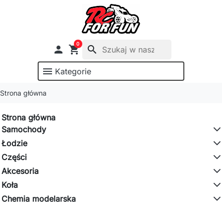
0

shopping_cart
search
menu
Kategorie
Strona główna
Strona główna
Samochody
Łodzie
Części
Akcesoria
Koła
Chemia modelarska