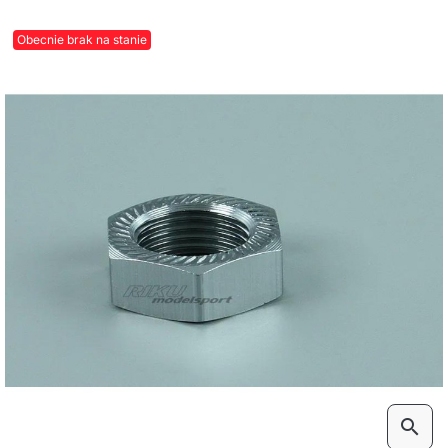
Obecnie brak na stanie
search