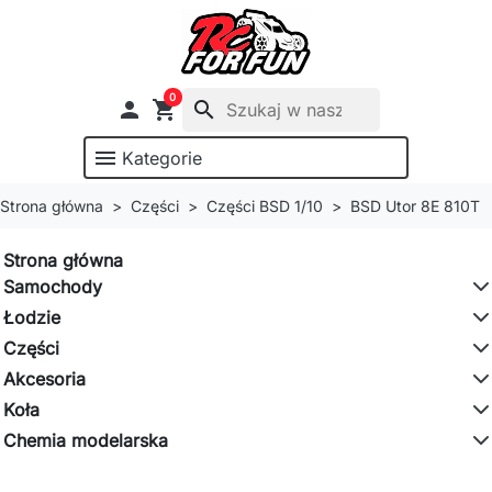
0

shopping_cart
search
menu
Kategorie
Strona główna
Części
Części BSD 1/10
BSD Utor 8E 810T
Strona główna
Samochody
Łodzie
Części
Akcesoria
Koła
Chemia modelarska