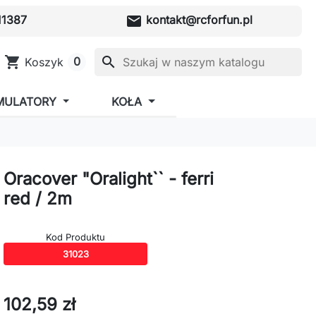
mail
1387
kontakt@rcforfun.pl
shopping_cart
search
0
Koszyk
MULATORY
KOŁA
Oracover "Oralight`` - ferri
red / 2m
Kod Produktu
31023
102,59 zł