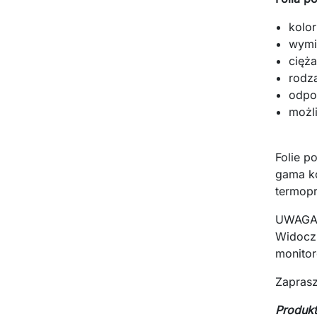
kolor
wymi
cięż
rodz
odpo
możl
Folie p
gama ko
termopr
UWAGA
Widoczn
monitor
Zapras
Produkt