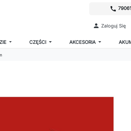
call
79061

Zaloguj Się
ZIE
CZĘŚCI
AKCESORIA
AKU
2m