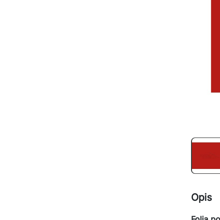
Opis
Folia p