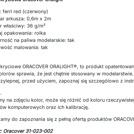
: ferri red (czerwony)
ar arkusza: 0,6m x 2m
ar właściwy: 36 g/m²
aj opakowania: rolka
rność na paliwa modelarskie: tak
iwość malowania: tak
okryciowe ORACOVER ORALIGHT®, to produkt opatentowany
lorów sprawia, że jest chętnie stosowany w modelarstwie.
zylepnej, przed użyciem, zapoznaj się szczególowo z inst
.
y na zdjęciu kolor, może się różnić od koloru rzeczywist
ów komputerowych oraz ich kalibrację.
zamy do zapoznania się z pełną ofertą produktów ORACO
: Oracover 31-023-002