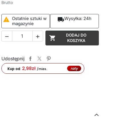
Brutto
Ostatnie sztuki w
Wysyłka:
24h

local_shipping
magazynie
DODAJ DO



KOSZYKA
Udostępnij
2,98
zł
raty
Kup od
/mies.