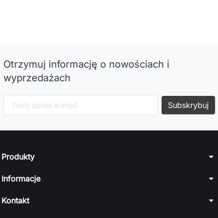
Otrzymuj informację o nowościach i
wyprzedażach
arrow_drop_down
Produkty
arrow_drop_down
Informacje
arrow_drop_down
Kontakt