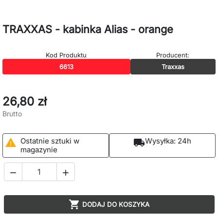
TRAXXAS - kabinka Alias - orange
Kod Produktu
Producent:
6613
Traxxas
26,80 zł
Brutto
Ostatnie sztuki w
Wysyłka:
24h

local_shipping
magazynie



DODAJ DO KOSZYKA