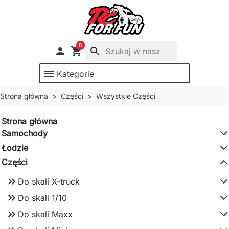
0

shopping_cart
search
menu
Kategorie
Strona główna
Części
Wszystkie Części
Strona główna
Samochody
Łodzie
Części
keyboard_double_arrow_right
Do skali X-truck
keyboard_double_arrow_right
Do skali 1/10
keyboard_double_arrow_right
Do skali Maxx