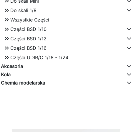
keyboard_double_arrow_right
Do skali Mini
keyboard_double_arrow_right
Do skali 1/8
keyboard_double_arrow_right
Wszystkie Części
keyboard_double_arrow_right
Części BSD 1/10
keyboard_double_arrow_right
Części BSD 1/12
keyboard_double_arrow_right
Części BSD 1/16
keyboard_double_arrow_right
Części UDIR/C 1/18 - 1/24
Akcesoria
Koła
Chemia modelarska