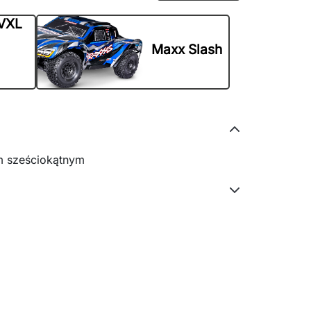
 VXL
Maxx Slash
m sześciokątnym