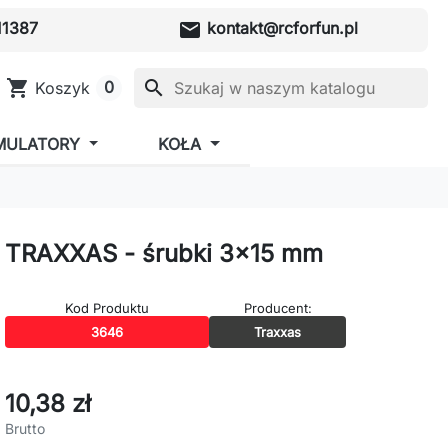
mail
1387
kontakt@rcforfun.pl
shopping_cart
search
0
Koszyk
MULATORY
KOŁA
TRAXXAS - śrubki 3x15 mm
Kod Produktu
Producent:
3646
Traxxas
10,38 zł
Brutto