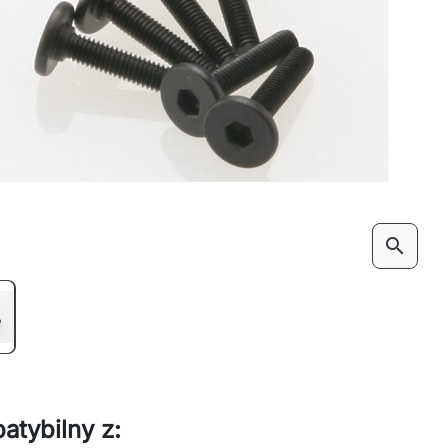
search
atybilny z: