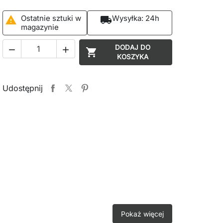
Ostatnie sztuki w
Wysyłka:
24h

local_shipping
magazynie
DODAJ DO



KOSZYKA
Udostępnij
Pokaż więcej