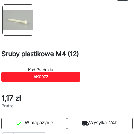
Śruby plastikowe M4 (12)
Kod Produktu
AK0077
1,17 zł
Brutto
W magazynie
Wysyłka:
24h

local_shipping