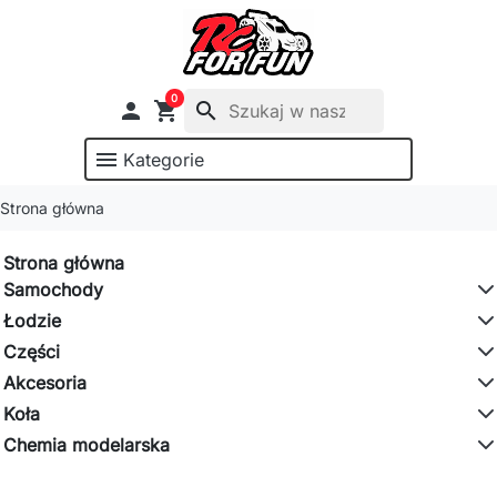
0

shopping_cart
search
menu
Kategorie
Strona główna
Strona główna
Samochody
Łodzie
Części
Akcesoria
Koła
Chemia modelarska