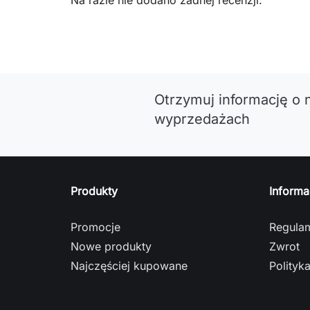
Na razie nie dodano żadnej recenzji.
Otrzymuj informację o 
wyprzedażach
Produkty
Informa
Promocje
Regula
Nowe produkty
Zwrot
Najczęściej kupowane
Polityk