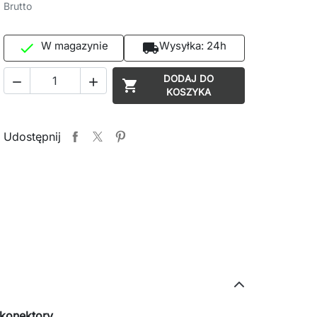
Brutto
W magazynie
Wysyłka:
24h

local_shipping
DODAJ DO



KOSZYKA
Udostępnij
konektory.