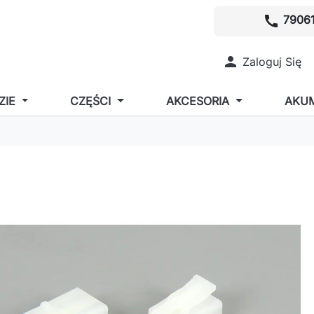
call
79061

Zaloguj Się
ZIE
CZĘŚCI
AKCESORIA
AKU