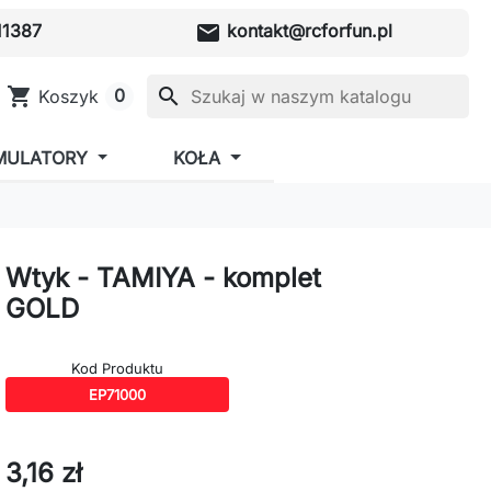
mail
1387
kontakt@rcforfun.pl
shopping_cart
search
0
Koszyk
MULATORY
KOŁA
Wtyk - TAMIYA - komplet
GOLD
Kod Produktu
EP71000
3,16 zł