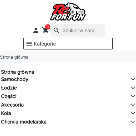
0

shopping_cart
search
menu
Kategorie
Strona główna
Strona główna
Samochody
Łodzie
Części
Akcesoria
Koła
Chemia modelarska