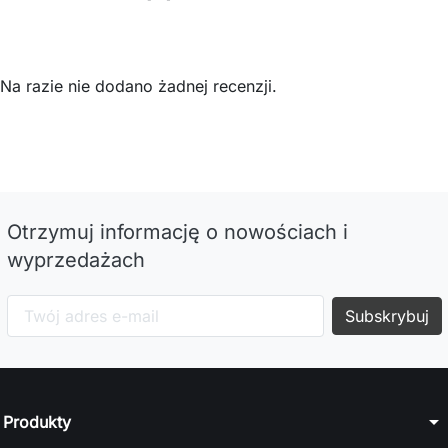
Na razie nie dodano żadnej recenzji.
Otrzymuj informację o nowościach i
wyprzedażach
arrow_drop_down
Produkty