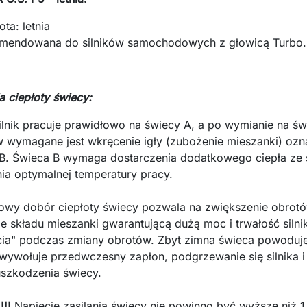
ota: letnia
mendowana do silników samochodowych z głowicą Turbo.
ja ciepłoty świecy:
silnik pracuje prawidłowo na świecy A, a po wymianie na ś
 wymagane jest wkręcenie igły (zubożenie mieszanki) oznac
B. Świeca B wymaga dostarczenia dodatkowego ciepła ze s
ia optymalnej temperatury pracy.
owy dobór ciepłoty świecy pozwala na zwiększenie obrotó
je składu mieszanki gwarantującą dużą moc i trwałość siln
cia" podczas zmiany obrotów. Zbyt zimna świeca powoduje 
wywołuje przedwczesny zapłon, podgrzewanie się silnika i
uszkodzenia świecy.
!!
Napięcie zasilania świecy nie powinno być wyższe niż 