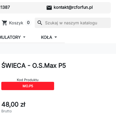
mail
1387
kontakt@rcforfun.pl
shopping_cart
search
0
Koszyk
MULATORY
KOŁA
ŚWIECA - O.S.Max P5
Kod Produktu
MO.P5
48,00 zł
Brutto