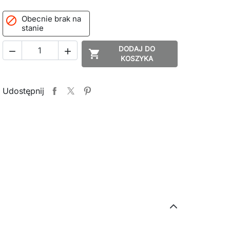
Obecnie brak na

stanie
DODAJ DO



KOSZYKA
Udostępnij