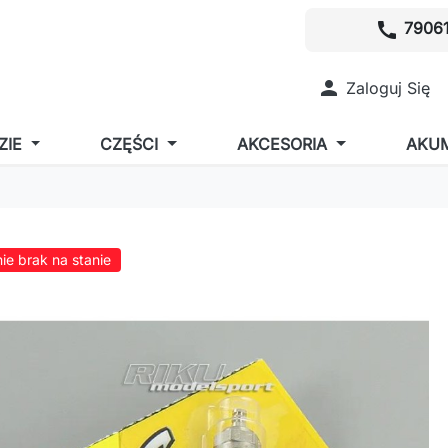
call
79061

Zaloguj Się
ZIE
CZĘŚCI
AKCESORIA
AKU
ie brak na stanie