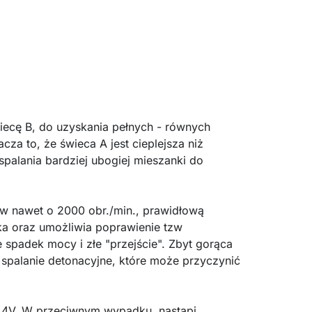
wiecę B, do uzyskania pełnych - równych
za to, że świeca A jest cieplejsza niż
palania bardziej ubogiej mieszanki do
w nawet o 2000 obr./min., prawidłową
ika oraz umożliwia poprawienie tzw
spadek mocy i złe "przejście". Zbyt gorąca
 spalanie detonacyjne, które może przyczynić
1,4V. W przeciwnym wypadku, nastąpi