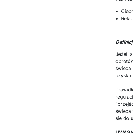
Ciepł
Reko
Definic
Jeżeli 
obrotów
świeca 
uzyskan
Prawidł
regulac
"przejś
świeca 
się do 
UWAGA!