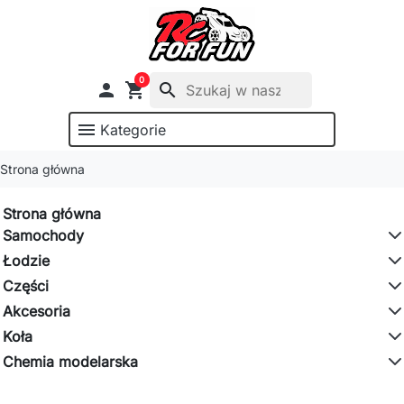
0

shopping_cart
search
menu
Kategorie
Strona główna
Strona główna
Samochody
Łodzie
Części
Akcesoria
Koła
Chemia modelarska