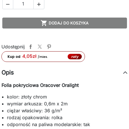



DODAJ DO KOSZYKA
Udostępnij
4,05
zł
raty
Kup od
/mies.
Opis
Folia pokryciowa Oracover Oralight
kolor: złoty chrom
wymiar arkusza: 0,6m x 2m
ciężar właściwy: 36 g/m²
rodzaj opakowania: rolka
odporność na paliwa modelarskie: tak