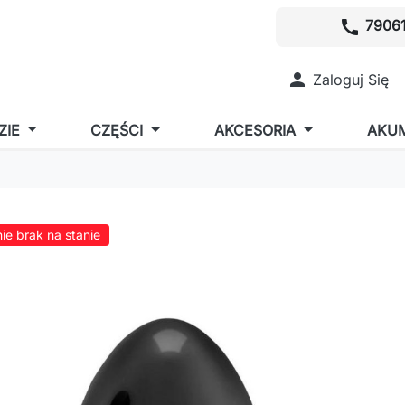
call
79061

Zaloguj Się
ZIE
CZĘŚCI
AKCESORIA
AKU
ie brak na stanie