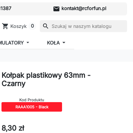
mail
1387
kontakt@rcforfun.pl
shopping_cart
search
0
Koszyk
MULATORY
KOŁA
Kołpak plastikowy 63mm -
Czarny
Kod Produktu
RAAA1005 - Black
8,30 zł