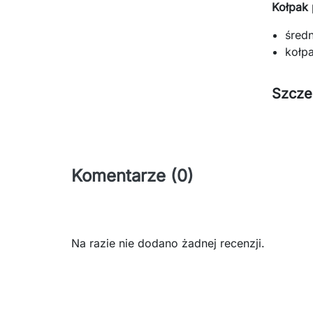
Kołpak 
śred
kołp
Szcze
Komentarze (0)
Na razie nie dodano żadnej recenzji.