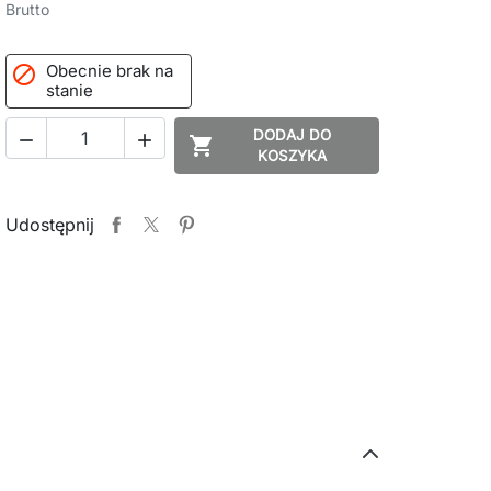
Brutto
Obecnie brak na

stanie
DODAJ DO



KOSZYKA
Udostępnij