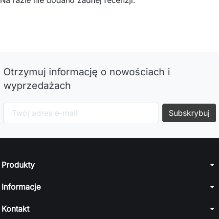
Na razie nie dodano żadnej recenzji.
Otrzymuj informację o nowościach i
wyprzedażach
arrow_drop_down
Produkty
arrow_drop_down
Informacje
arrow_drop_down
Kontakt