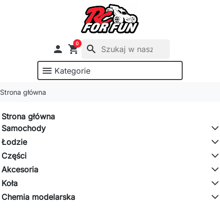
0

shopping_cart
search
menu
Kategorie
Strona główna
Strona główna
Samochody
Łodzie
Części
Akcesoria
Koła
Chemia modelarska