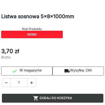
Listwa sosnowa 5x8x1000mm
Kod Produktu
05080
3,70 zł
Brutto
W magazynie
Wysyłka:
24h

local_shipping



DODAJ DO KOSZYKA