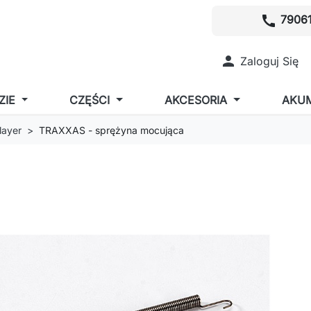
call
79061

Zaloguj Się
ZIE
CZĘŚCI
AKCESORIA
AKU
layer
TRAXXAS - sprężyna mocująca