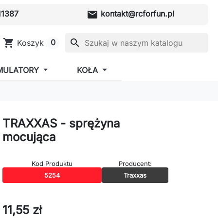
mail
1387
kontakt@rcforfun.pl
shopping_cart
search
0
Koszyk
MULATORY
KOŁA
TRAXXAS - sprężyna
mocująca
Kod Produktu
Producent:
5254
Traxxas
11,55 zł