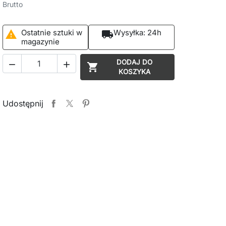
Brutto
Ostatnie sztuki w
Wysyłka:
24h

local_shipping
magazynie
DODAJ DO



KOSZYKA
Udostępnij