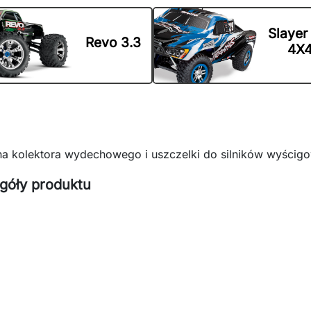
Slayer
Revo 3.3
4X
a kolektora wydechowego i uszczelki do silników wyścigo
góły produktu