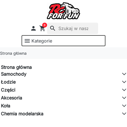
0

shopping_cart
search
menu
Kategorie
Strona główna
Strona główna
Samochody
Łodzie
Części
Akcesoria
Koła
Chemia modelarska