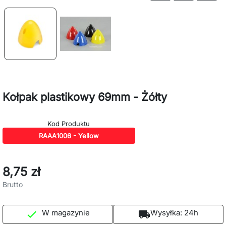
Kołpak plastikowy 69mm - Żółty
Kod Produktu
RAAA1006 - Yellow
8,75 zł
Brutto
W magazynie
Wysyłka:
24h

local_shipping