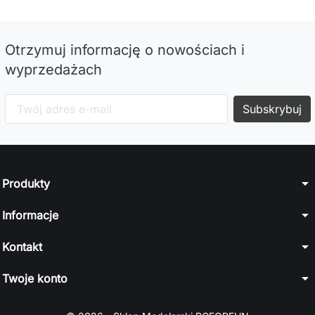
Otrzymuj informację o nowościach i
wyprzedażach
arrow_drop_down
Produkty
arrow_drop_down
Informacje
arrow_drop_down
Kontakt
arrow_drop_down
Twoje konto