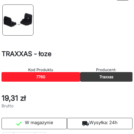
TRAXXAS - łoze
Kod Produktu
Producent:
7760
Traxxas
19,31 zł
Brutto
W magazynie
Wysyłka:
24h

local_shipping