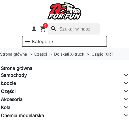
0

shopping_cart
search
menu
Kategorie
Strona główna
Części
Do skali X-truck
Części XRT
Strona główna
Samochody
Łodzie
Części
Akcesoria
Koła
Chemia modelarska