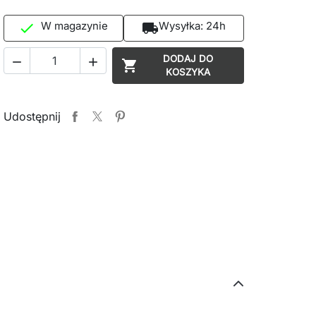
W magazynie
Wysyłka:
24h

local_shipping
DODAJ DO



KOSZYKA
Udostępnij