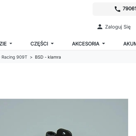
call
79061

Zaloguj Się
ZIE
CZĘŚCI
AKCESORIA
AKU
 Racing 909T
BSD - klamra