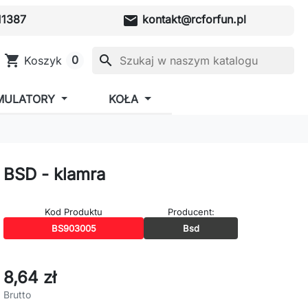
mail
1387
kontakt@rcforfun.pl
shopping_cart
search
0
Koszyk
MULATORY
KOŁA
BSD - klamra
Kod Produktu
Producent:
BS903005
Bsd
8,64 zł
Brutto