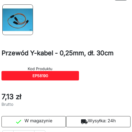
Przewód Y-kabel - 0,25mm, dł. 30cm
Kod Produktu
EP58190
7,13 zł
Brutto
W magazynie
Wysyłka:
24h

local_shipping