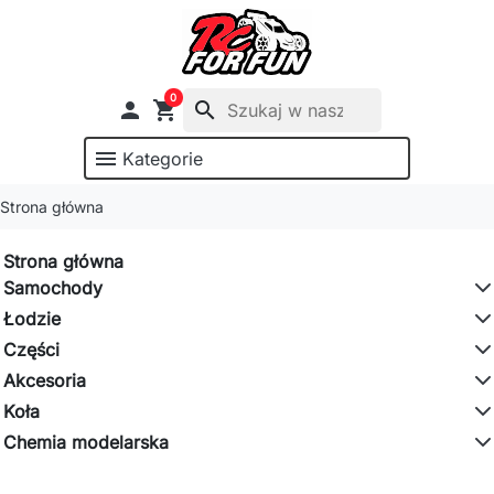
0

shopping_cart
search
menu
Kategorie
Strona główna
Strona główna
Samochody
Łodzie
Części
Akcesoria
Koła
Chemia modelarska