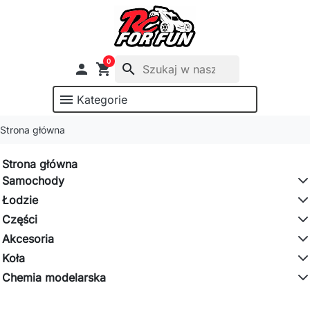
0

shopping_cart
search
menu
Kategorie
Strona główna
Strona główna
Samochody
Łodzie
Części
Akcesoria
Koła
Chemia modelarska