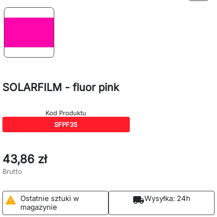
SOLARFILM - fluor pink
Kod Produktu
SFPF35
43,86 zł
Brutto
Ostatnie sztuki w
Wysyłka:
24h

local_shipping
magazynie