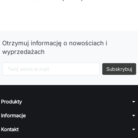
Otrzymuj informację o nowościach i
wyprzedażach
arrow_drop_down
Produkty
arrow_drop_down
Informacje
arrow_drop_down
Kontakt