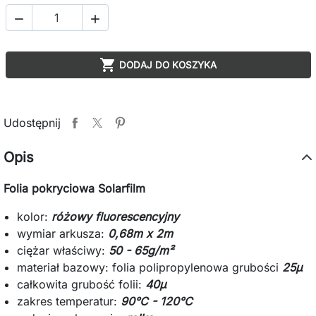



DODAJ DO KOSZYKA
Udostępnij
Opis
Folia pokryciowa Solarfilm
kolor:
różowy fluorescencyjny
wymiar arkusza:
0,68m x 2m
ciężar właściwy:
50 - 65g/m²
materiał bazowy: folia polipropylenowa grubości
25µ
całkowita grubość folii:
40µ
zakres temperatur:
90°C - 120°C