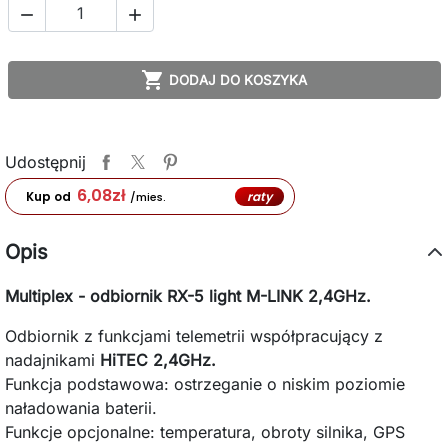



DODAJ DO KOSZYKA
Udostępnij
6,08
zł
raty
Kup od
/mies.
Opis
Multiplex - odbiornik RX-5 light M-LINK 2,4GHz.
Odbiornik z funkcjami telemetrii współpracujący z
nadajnikami
HiTEC 2,4GHz.
Funkcja podstawowa: ostrzeganie o niskim poziomie
naładowania baterii.
Funkcje opcjonalne: temperatura, obroty silnika, GPS