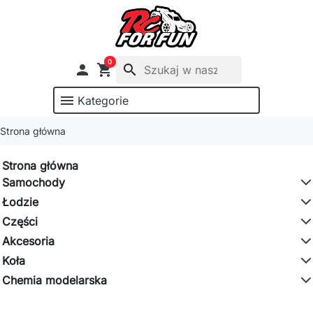
0

shopping_cart
search
menu
Kategorie
Strona główna
Strona główna
Samochody
Łodzie
Części
Akcesoria
Koła
Chemia modelarska