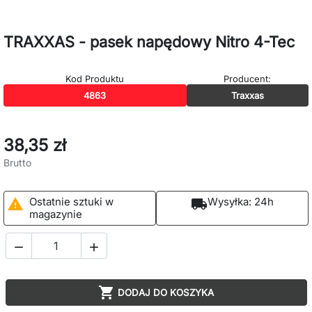
TRAXXAS - pasek napędowy Nitro 4-Tec
Kod Produktu
Producent:
4863
Traxxas
38,35 zł
Brutto
Ostatnie sztuki w
Wysyłka:
24h

local_shipping
magazynie



DODAJ DO KOSZYKA