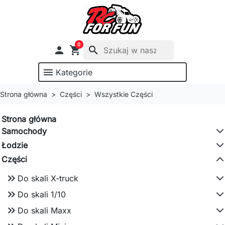
0

shopping_cart
search
menu
Kategorie
Strona główna
Części
Wszystkie Części
Strona główna
Samochody
Łodzie
Części
keyboard_double_arrow_right
Do skali X-truck
keyboard_double_arrow_right
Do skali 1/10
keyboard_double_arrow_right
Do skali Maxx