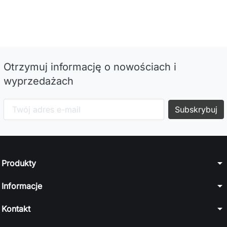
Otrzymuj informację o nowościach i
wyprzedażach
arrow_drop_down
Produkty
arrow_drop_down
Informacje
arrow_drop_down
Kontakt