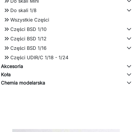
keyboard_double_arrow_right
Do skali Mini
keyboard_double_arrow_right
Do skali 1/8
keyboard_double_arrow_right
Wszystkie Części
keyboard_double_arrow_right
Części BSD 1/10
keyboard_double_arrow_right
Części BSD 1/12
keyboard_double_arrow_right
Części BSD 1/16
keyboard_double_arrow_right
Części UDIR/C 1/18 - 1/24
Akcesoria
Koła
Chemia modelarska