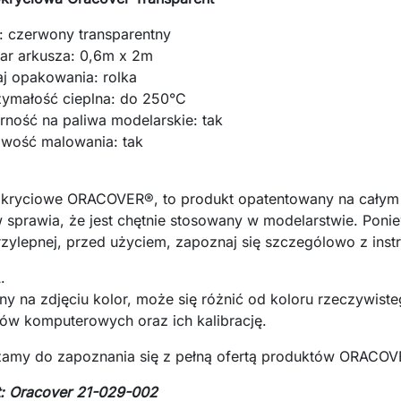
r: czerwony transparentny
ar arkusza: 0,6m x 2m
aj opakowania: rolka
zymałość cieplna: do 250°C
rność na paliwa modelarskie: tak
iwość malowania: tak
okryciowe ORACOVER®, to produkt opatentowany na całym 
 sprawia, że jest chętnie stosowany w modelarstwie. Ponie
zylepnej, przed użyciem, zapoznaj się szczególowo z inst
.
y na zdjęciu kolor, może się różnić od koloru rzeczywist
ów komputerowych oraz ich kalibrację.
zamy do zapoznania się z pełną ofertą produktów ORACO
: Oracover 21-029-002