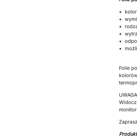
kolo
wymi
rodz
wytr
odpo
możl
Folie p
kolorów
termopr
UWAGA
Widoczn
monitor
Zapras
Produkt