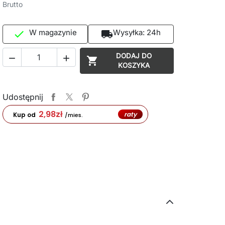
Brutto
W magazynie
Wysyłka:
24h

local_shipping
DODAJ DO



KOSZYKA
Udostępnij
2,98
zł
raty
Kup od
/mies.