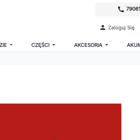
call
79061

Zaloguj Się
ZIE
CZĘŚCI
AKCESORIA
AKU