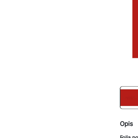
Opis
Folia p