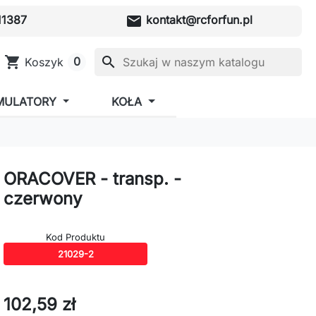
mail
1387
kontakt@rcforfun.pl
shopping_cart
search
0
Koszyk
MULATORY
KOŁA
ORACOVER - transp. -
czerwony
Kod Produktu
21029-2
102,59 zł