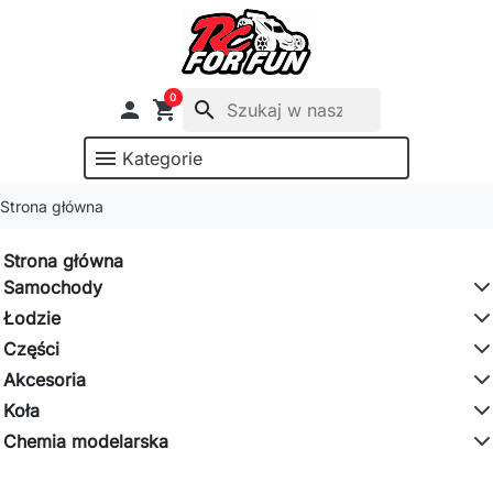
0

shopping_cart
search
menu
Kategorie
Strona główna
Strona główna
Samochody
Łodzie
Części
Akcesoria
Koła
Chemia modelarska