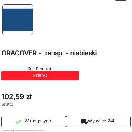
ORACOVER - transp. - niebieski
Kod Produktu
21059-2
102,59 zł
Brutto
W magazynie
Wysyłka:
24h

local_shipping