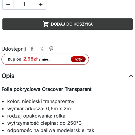



DODAJ DO KOSZYKA
Udostępnij
2,98
zł
raty
Kup od
/mies.
Opis
Folia pokryciowa Oracover Transparent
kolor: niebieski transparentny
wymiar arkusza: 0,6m x 2m
rodzaj opakowania: rolka
wytrzymałość cieplna: do 250°C
odporność na paliwa modelarskie: tak