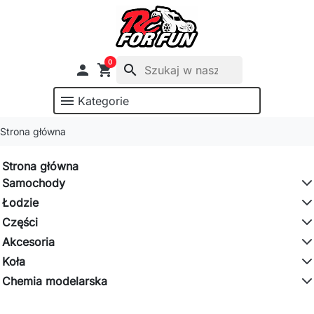
0

shopping_cart
search
menu
Kategorie
Strona główna
Strona główna
Samochody
Łodzie
Części
Akcesoria
Koła
Chemia modelarska