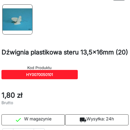
Dźwignia plastikowa steru 13,5x16mm (20)
Kod Produktu
HY0070050101
1,80 zł
Brutto
W magazynie
Wysyłka:
24h

local_shipping