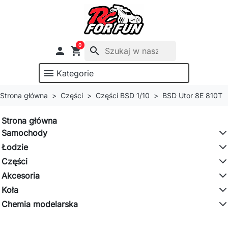
0

shopping_cart
search
menu
Kategorie
Strona główna
Części
Części BSD 1/10
BSD Utor 8E 810T
Strona główna
Samochody
Łodzie
Części
Akcesoria
Koła
Chemia modelarska