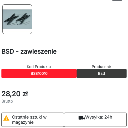
BSD - zawieszenie
Kod Produktu
Producent:
BS810010
Bsd
28,20 zł
Brutto
Ostatnie sztuki w
Wysyłka:
24h

local_shipping
magazynie