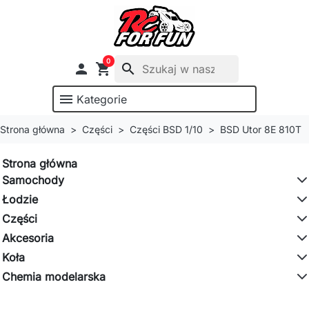
0

shopping_cart
search
menu
Kategorie
Strona główna
Części
Części BSD 1/10
BSD Utor 8E 810T
Strona główna
Samochody
Łodzie
Części
Akcesoria
Koła
Chemia modelarska