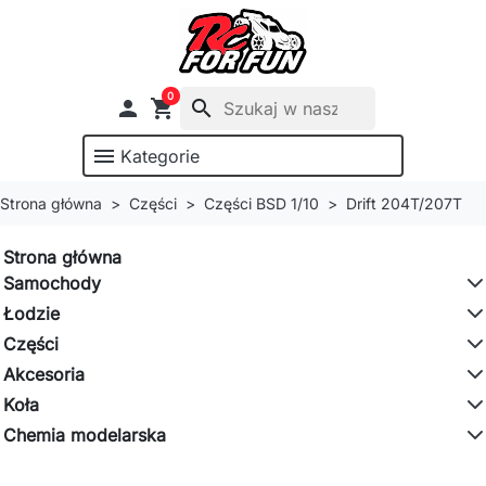
0

shopping_cart
search
menu
Kategorie
Strona główna
Części
Części BSD 1/10
Drift 204T/207T
Strona główna
Samochody
Łodzie
Części
Akcesoria
Koła
Chemia modelarska