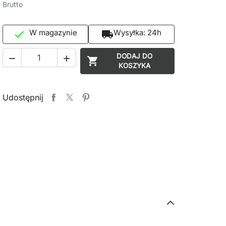
Brutto
W magazynie
Wysyłka:
24h

local_shipping
DODAJ DO



KOSZYKA
Udostępnij