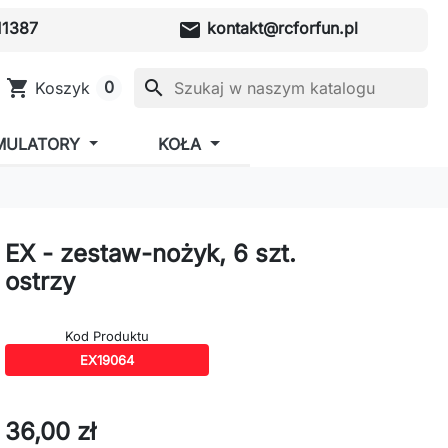
mail
1387
kontakt@rcforfun.pl
shopping_cart
search
0
Koszyk
MULATORY
KOŁA
EX - zestaw-nożyk, 6 szt.
ostrzy
Kod Produktu
EX19064
36,00 zł