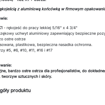
rękojeścią z aluminiową końcówką w firmowym opakowaniu
wie:
K1
- rękojeść do pracy lekkiej 5/16" x 4 3/4"
czękowy uchwyt aluminiowy zapewniający bezpieczne pozy
o ostre ostrze
sowana, plastikowa, bezpieczna nasadka ochronna.
rzy #5, #6, #10, #11, #16 i #17
wanie:
jne, bardzo ostre ostrza dla profesjonalistów, do dokładneg
 tworzyw sztucznych i skóry.
góły produktu