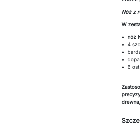
Nóż z 
W zesta
nóż 
4 sz
bardz
dopa
6 ost
Zastoso
precyzy
drewna,
Szcze