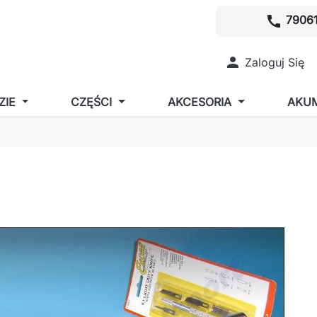
call
79061

Zaloguj Się
ZIE
CZĘŚCI
AKCESORIA
AKU