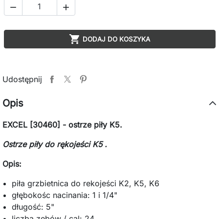



DODAJ DO KOSZYKA
Udostępnij
Opis
EXCEL [30460] - ostrze piły K5.
Ostrze piły do rękojeści K5 .
Opis:
piła grzbietnica do rekojeści K2, K5, K6
głębokośc nacinania: 1 i 1/4"
długość: 5"
liczba zębów / cal: 24