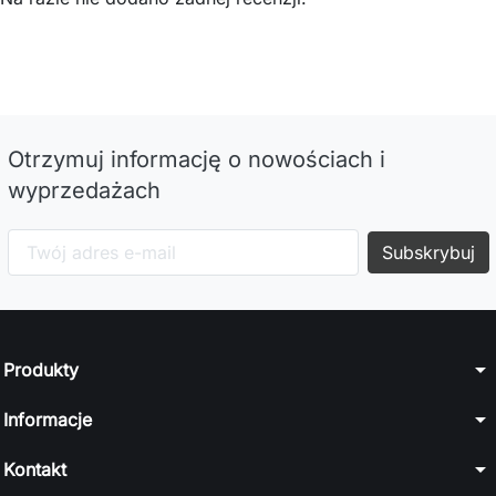
Otrzymuj informację o nowościach i
wyprzedażach
arrow_drop_down
Produkty
arrow_drop_down
Informacje
arrow_drop_down
Kontakt