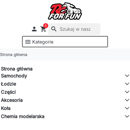
0

shopping_cart
search
menu
Kategorie
Strona główna
Strona główna
Samochody
Łodzie
Części
Akcesoria
Koła
Chemia modelarska