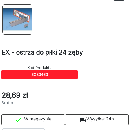
EX - ostrza do piłki 24 zęby
Kod Produktu
EX30460
28,69 zł
Brutto
W magazynie
Wysyłka:
24h

local_shipping