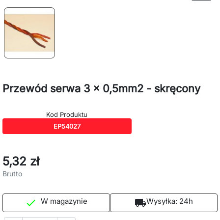
Przewód serwa 3 x 0,5mm2 - skręcony
Kod Produktu
EP54027
5,32 zł
Brutto
W magazynie
Wysyłka:
24h

local_shipping