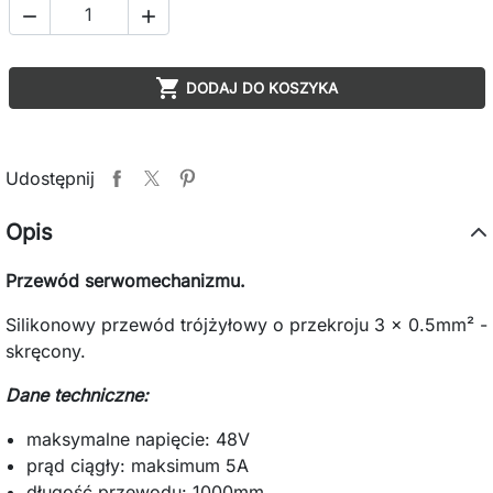



DODAJ DO KOSZYKA
Udostępnij
Opis
Przewód serwomechanizmu.
Silikonowy przewód trójżyłowy o przekroju 3 x 0.5mm² -
skręcony.
Dane techniczne:
maksymalne napięcie: 48V
prąd ciągły: maksimum 5A
długość przewodu: 1000mm