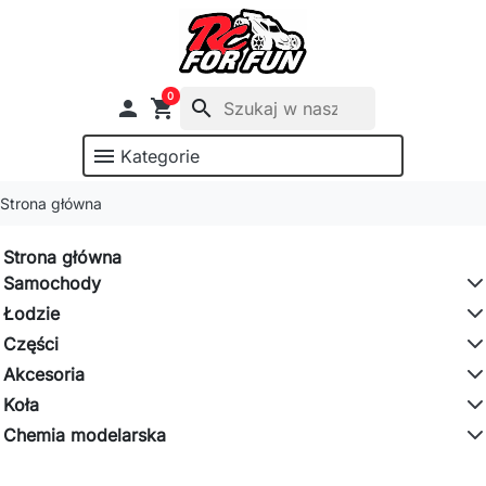
0

shopping_cart
search
menu
Kategorie
Strona główna
Strona główna
Samochody
Łodzie
Części
Akcesoria
Koła
Chemia modelarska