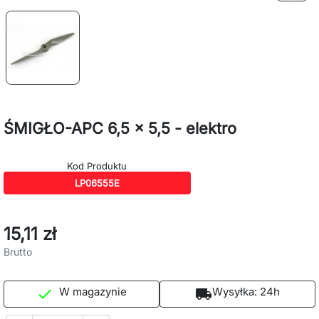
ŚMIGŁO-APC 6,5 x 5,5 - elektro
Kod Produktu
LP06555E
15,11 zł
Brutto
W magazynie
Wysyłka:
24h

local_shipping