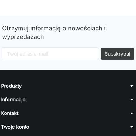
Otrzymuj informację o nowościach i
wyprzedażach
arrow_drop_down
Produkty
arrow_drop_down
Informacje
arrow_drop_down
Kontakt
arrow_drop_down
Twoje konto