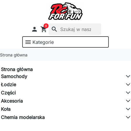
0

shopping_cart
search
menu
Kategorie
Strona główna
Strona główna
Samochody
Łodzie
Części
Akcesoria
Koła
Chemia modelarska