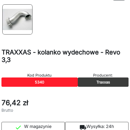
TRAXXAS - kolanko wydechowe - Revo
3,3
Kod Produktu
Producent:
5340
Traxxas
76,42 zł
Brutto
W magazynie
Wysyłka:
24h

local_shipping