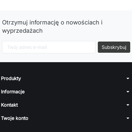
Otrzymuj informację o nowościach i
wyprzedażach
arrow_drop_down
Produkty
arrow_drop_down
Informacje
arrow_drop_down
Kontakt
arrow_drop_down
Twoje konto