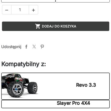



DODAJ DO KOSZYKA
Udostępnij
Kompatybilny z:
Revo 3.3
Slayer Pro 4X4