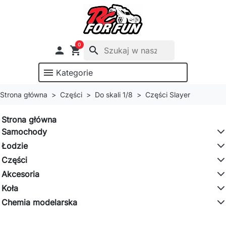
0

shopping_cart
search
menu
Kategorie
Strona główna
Części
Do skali 1/8
Części Slayer
Strona główna
Samochody
Łodzie
Części
Akcesoria
Koła
Chemia modelarska