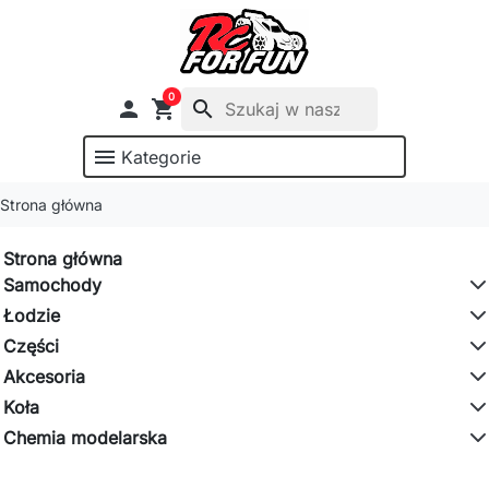
0

shopping_cart
search
menu
Kategorie
Strona główna
Strona główna
Samochody
Łodzie
Części
Akcesoria
Koła
Chemia modelarska