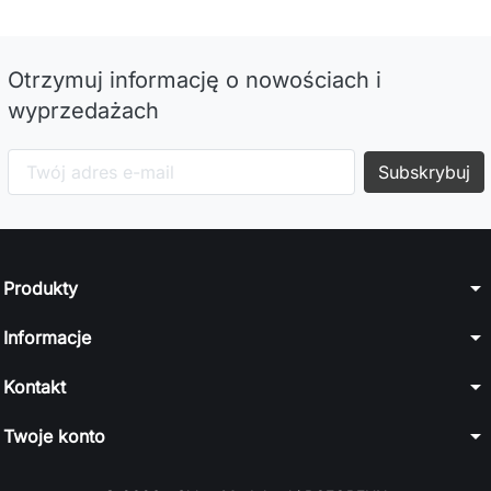
Otrzymuj informację o nowościach i
wyprzedażach
arrow_drop_down
Produkty
arrow_drop_down
Informacje
arrow_drop_down
Kontakt
arrow_drop_down
Twoje konto