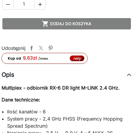



DODAJ DO KOSZYKA
Udostępnij
9,63
zł
raty
Kup od
/mies.
Opis
Multiplex - odbiornik RX-6 DR light M-LINK 2.4 GHz.
Dane techniczne:
Ilość kanałów - 6
System pracy - 2,4 GHz FHSS (Frequency Hopping
Spread Spectrum)
Napięcie pracy - 3,5 V … 9,0 V, 4 – 5 NiXX, 2S