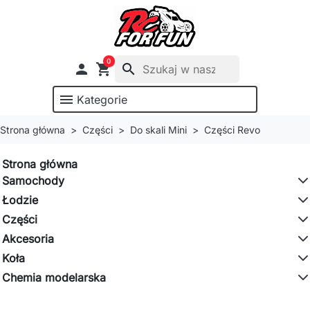
0

shopping_cart
search
menu
Kategorie
Strona główna
Części
Do skali Mini
Części Revo
Strona główna
Samochody
Łodzie
Części
Akcesoria
Koła
Chemia modelarska