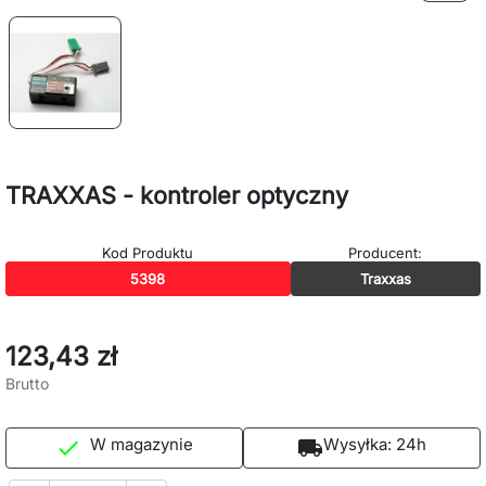
TRAXXAS - kontroler optyczny
Kod Produktu
Producent:
5398
Traxxas
123,43 zł
Brutto
W magazynie
Wysyłka:
24h

local_shipping