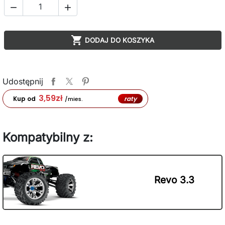



DODAJ DO KOSZYKA
Udostępnij
3,59
zł
raty
Kup od
/mies.
Kompatybilny z:
Revo 3.3