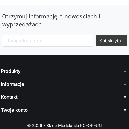
Otrzymuj informację o nowościach i
wyprzedażach
arrow_drop_down
Produkty
arrow_drop_down
Informacje
arrow_drop_down
Kontakt
arrow_drop_down
Twoje konto
© 2026 - Sklep Modelarski RCFORFUN