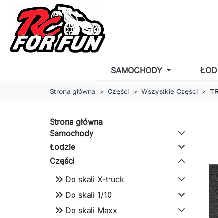
SAMOCHODY
ŁOD
Strona główna
Części
Wszystkie Części
TR
Strona główna
Samochody
Łodzie
Części
keyboard_double_arrow_right
Do skali X-truck
keyboard_double_arrow_right
Do skali 1/10
keyboard_double_arrow_right
Do skali Maxx