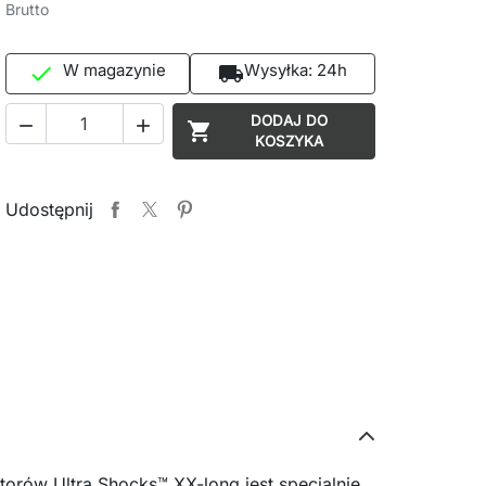
Brutto
W magazynie
Wysyłka:
24h

local_shipping
DODAJ DO



KOSZYKA
Udostępnij
orów Ultra Shocks™ XX-long jest specjalnie