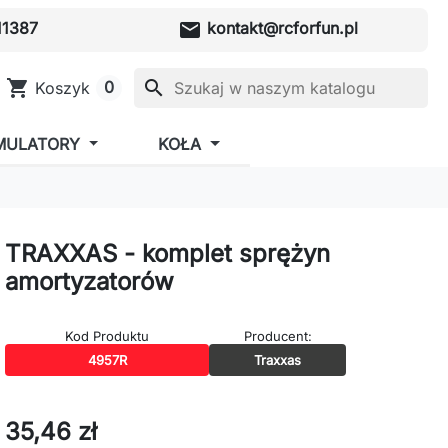
mail
1387
kontakt@rcforfun.pl
shopping_cart
search
0
Koszyk
MULATORY
KOŁA
TRAXXAS - komplet sprężyn
amortyzatorów
Kod Produktu
Producent:
4957R
Traxxas
35,46 zł