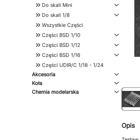
keyboard_double_arrow_right
Do skali Mini
keyboard_double_arrow_right
Do skali 1/8
keyboard_double_arrow_right
Wszystkie Części
keyboard_double_arrow_right
Części BSD 1/10
keyboard_double_arrow_right
Części BSD 1/12
keyboard_double_arrow_right
Części BSD 1/16
keyboard_double_arrow_right
Części UDIR/C 1/18 - 1/24
Akcesoria
Koła
Chemia modelarska
Opis
Zestaw 