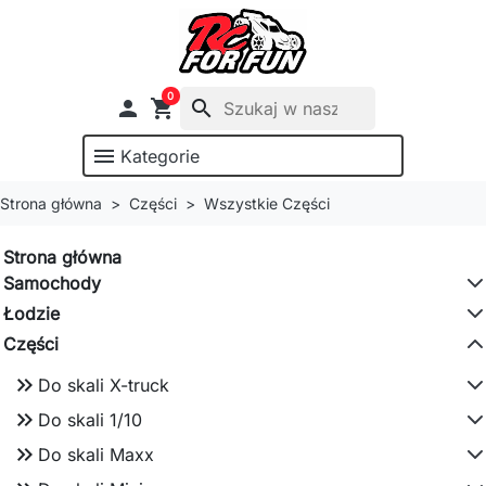
0

shopping_cart
search
menu
Kategorie
Strona główna
Części
Wszystkie Części
Strona główna
Samochody
Łodzie
Części
keyboard_double_arrow_right
Do skali X-truck
keyboard_double_arrow_right
Do skali 1/10
keyboard_double_arrow_right
Do skali Maxx