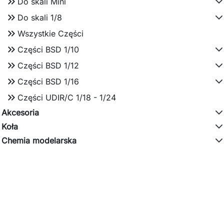
keyboard_double_arrow_right
Do skali Mini
keyboard_double_arrow_right
Do skali 1/8
keyboard_double_arrow_right
Wszystkie Części
keyboard_double_arrow_right
Części BSD 1/10
keyboard_double_arrow_right
Części BSD 1/12
keyboard_double_arrow_right
Części BSD 1/16
keyboard_double_arrow_right
Części UDIR/C 1/18 - 1/24
Akcesoria
Koła
Chemia modelarska