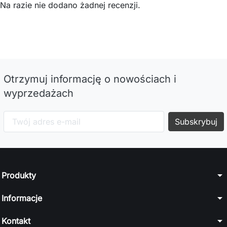
Na razie nie dodano żadnej recenzji.
Otrzymuj informację o nowościach i
wyprzedażach
arrow_drop_down
Produkty
arrow_drop_down
Informacje
arrow_drop_down
Kontakt