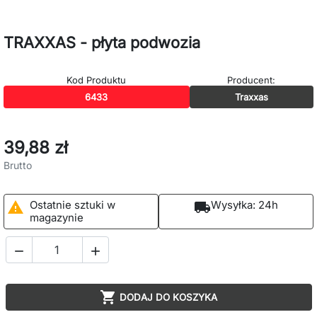
TRAXXAS - płyta podwozia
Kod Produktu
Producent:
6433
Traxxas
39,88 zł
Brutto
Ostatnie sztuki w
Wysyłka:
24h

local_shipping
magazynie



DODAJ DO KOSZYKA