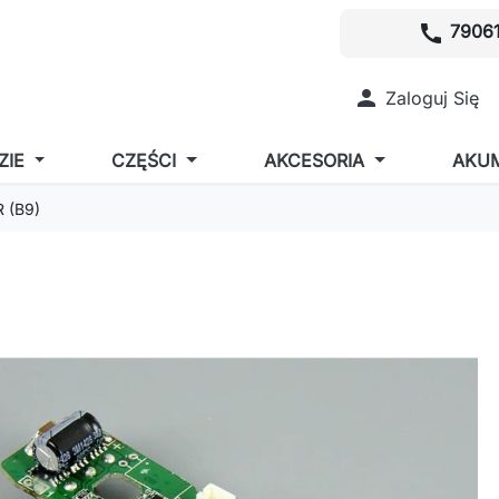
call
79061

Zaloguj Się
ZIE
CZĘŚCI
AKCESORIA
AKU
 (B9)