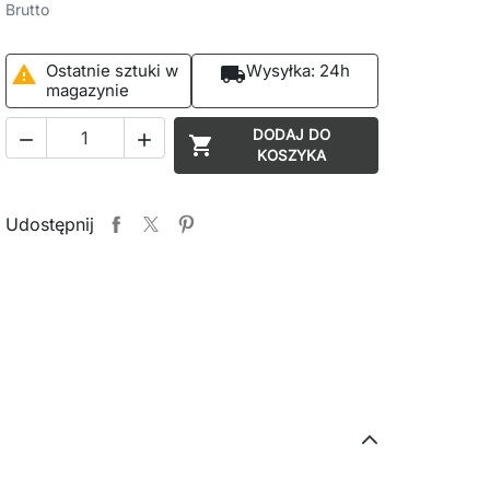
Brutto
Ostatnie sztuki w
Wysyłka:
24h

local_shipping
magazynie
DODAJ DO



KOSZYKA
Udostępnij