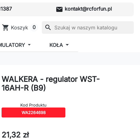
mail
1387
kontakt@rcforfun.pl
shopping_cart
search
0
Koszyk
MULATORY
KOŁA
WALKERA - regulator WST-
16AH-R (B9)
Kod Produktu
WA2264698
21,32 zł