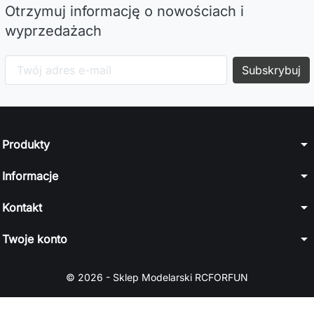
Otrzymuj informację o nowościach i
wyprzedażach
arrow_drop_down
Produkty
arrow_drop_down
Informacje
arrow_drop_down
Kontakt
arrow_drop_down
Twoje konto
© 2026 - Sklep Modelarski RCFORFUN