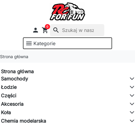
0

shopping_cart
search
menu
Kategorie
Strona główna
Strona główna
Samochody
Łodzie
Części
Akcesoria
Koła
Chemia modelarska