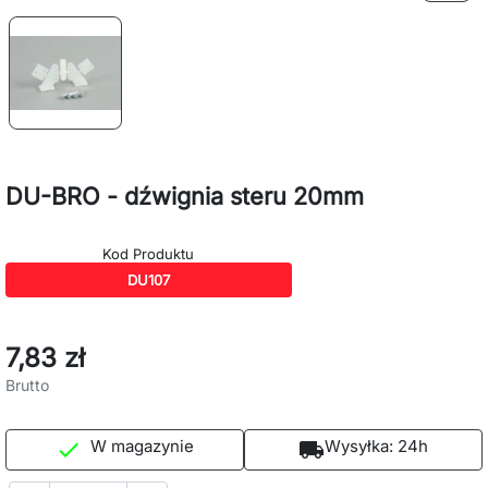
DU-BRO - dźwignia steru 20mm
Kod Produktu
DU107
7,83 zł
Brutto
W magazynie
Wysyłka:
24h

local_shipping