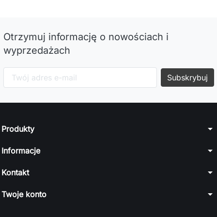
Otrzymuj informację o nowościach i
wyprzedażach
arrow_drop_down
Produkty
arrow_drop_down
Informacje
arrow_drop_down
Kontakt
arrow_drop_down
Twoje konto