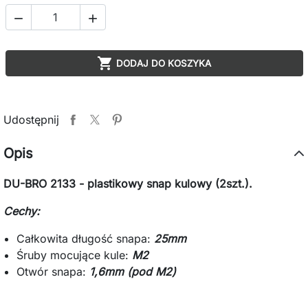



DODAJ DO KOSZYKA
Udostępnij
Opis
DU-BRO 2133 - plastikowy snap kulowy (2szt.).
Cechy:
Całkowita długość snapa:
25mm
Śruby mocujące kule:
M2
Otwór snapa:
1,6mm (pod M2)