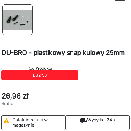
DU-BRO - plastikowy snap kulowy 25mm
Kod Produktu
DU2133
26,98 zł
Brutto
Ostatnie sztuki w
Wysyłka:
24h

local_shipping
magazynie