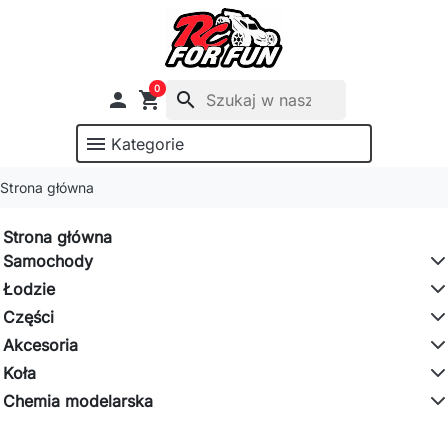
0

shopping_cart
search
menu
Kategorie
Strona główna
Strona główna
Samochody
Łodzie
Części
Akcesoria
Koła
Chemia modelarska