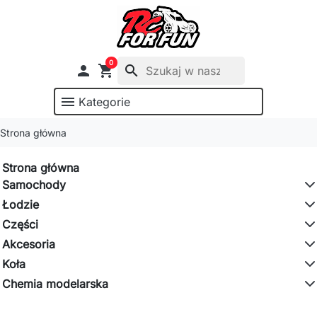
0

shopping_cart
search
menu
Kategorie
Strona główna
Strona główna
Samochody
Łodzie
Części
Akcesoria
Koła
Chemia modelarska