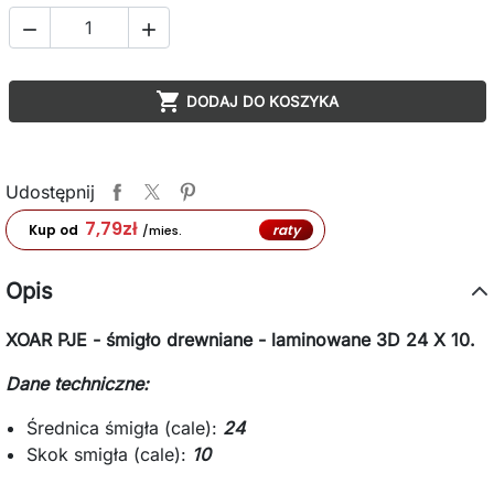



DODAJ DO KOSZYKA
Udostępnij
7,79
zł
raty
Kup od
/mies.
Opis
XOAR PJE - śmigło drewniane - laminowane 3D 24 X 10.
Dane techniczne:
Średnica śmigła (cale):
24
Skok smigła (cale):
10