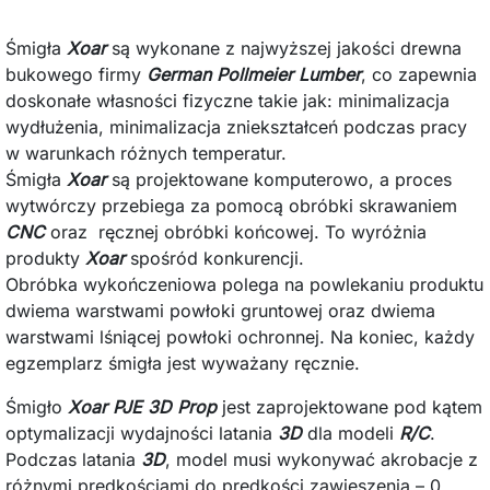
Śmigła
Xoar
są wykonane z najwyższej jakości drewna
bukowego firmy
German Pollmeier Lumber
, co zapewnia
doskonałe własności fizyczne takie jak: minimalizacja
wydłużenia, minimalizacja zniekształceń podczas pracy
w warunkach różnych temperatur.
Śmigła
Xoar
są projektowane komputerowo, a proces
wytwórczy przebiega za pomocą obróbki skrawaniem
CNC
oraz ręcznej obróbki końcowej. To wyróżnia
produkty
Xoar
spośród konkurencji.
Obróbka wykończeniowa polega na powlekaniu produktu
dwiema warstwami powłoki gruntowej oraz dwiema
warstwami lśniącej powłoki ochronnej. Na koniec, każdy
egzemplarz śmigła jest wyważany ręcznie.
Śmigło
Xoar PJE 3D Prop
jest zaprojektowane pod kątem
optymalizacji wydajności latania
3D
dla modeli
R/C
.
Podczas latania
3D
, model musi wykonywać akrobacje z
różnymi prędkościami do prędkości zawieszenia – 0.