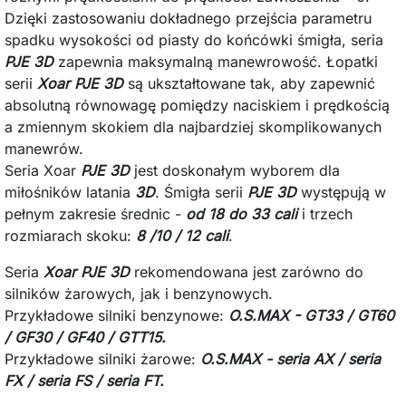
Dzięki zastosowaniu dokładnego przejścia parametru
spadku wysokości od piasty do końcówki śmigła, seria
PJE 3D
zapewnia maksymalną manewrowość. Łopatki
serii
Xoar PJE 3D
są ukształtowane tak, aby zapewnić
absolutną równowagę pomiędzy naciskiem i prędkością
a zmiennym skokiem dla najbardziej skomplikowanych
manewrów.
Seria Xoar
PJE 3D
jest doskonałym wyborem dla
miłośników latania
3D
. Śmigła serii
PJE 3D
występują w
pełnym zakresie średnic -
od 18 do 33 cali
i trzech
rozmiarach skoku:
8 /10 / 12 cali
.
Seria
Xoar PJE 3D
rekomendowana jest zarówno do
silników żarowych, jak i benzynowych.
Przykładowe silniki benzynowe:
O.S.MAX - GT33 / GT60
/ GF30 / GF40 / GTT15.
Przykładowe silniki żarowe:
O.S.MAX - seria AX / seria
FX / seria FS / seria FT.