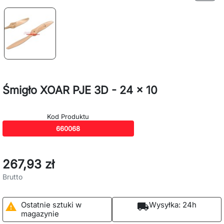
Śmigło XOAR PJE 3D - 24 x 10
Kod Produktu
660068
267,93 zł
Brutto
Ostatnie sztuki w
Wysyłka:
24h

local_shipping
magazynie