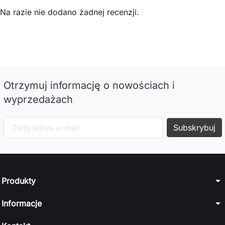
Na razie nie dodano żadnej recenzji.
Otrzymuj informację o nowościach i
wyprzedażach
arrow_drop_down
Produkty
arrow_drop_down
Informacje