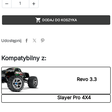



DODAJ DO KOSZYKA
Udostępnij
Kompatybilny z:
Revo 3.3
Slayer Pro 4X4