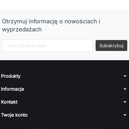
Otrzymuj informację o nowościach i
wyprzedażach
arrow_drop_down
Produkty
arrow_drop_down
Informacje
arrow_drop_down
Kontakt
arrow_drop_down
Twoje konto