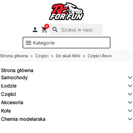
0

shopping_cart
search
menu
Kategorie
Strona główna
Części
Do skali Mini
Części Revo
Strona główna
Samochody
Łodzie
Części
Akcesoria
Koła
Chemia modelarska