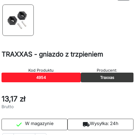
TRAXXAS - gniazdo z trzpieniem
Kod Produktu
Producent:
4954
Traxxas
13,17 zł
Brutto
W magazynie
Wysyłka:
24h

local_shipping