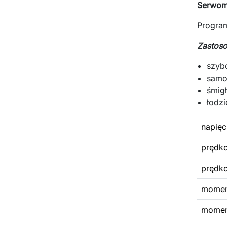
Serwom
Progra
Zastos
szyb
samo
śmig
łodzi
napięc
prędko
prędko
moment
moment