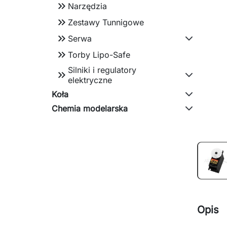
keyboard_double_arrow_right
Narzędzia
keyboard_double_arrow_right
Zestawy Tunnigowe
keyboard_double_arrow_right
Serwa
keyboard_double_arrow_right
Torby Lipo-Safe
Silniki i regulatory
keyboard_double_arrow_right
elektryczne
Koła
Chemia modelarska
Opis