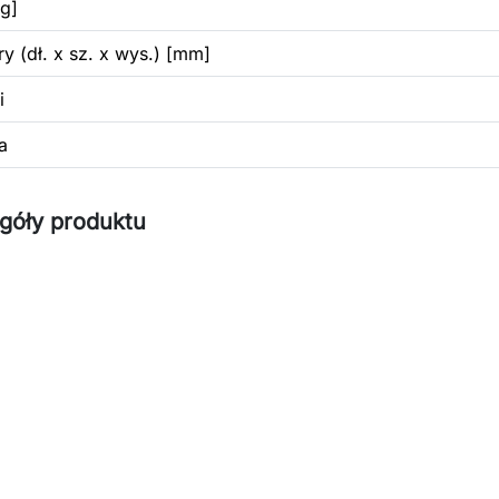
g]
y (dł. x sz. x wys.) [mm]
i
a
góły produktu