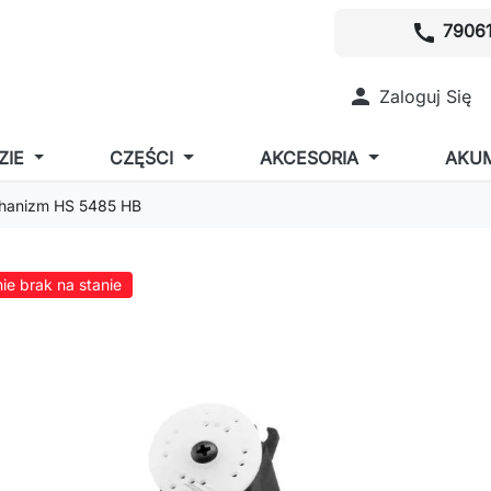
call
79061

Zaloguj Się
ZIE
CZĘŚCI
AKCESORIA
AKU
hanizm HS 5485 HB
ie brak na stanie