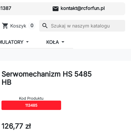
mail
1387
kontakt@rcforfun.pl
shopping_cart
search
0
Koszyk
MULATORY
KOŁA
Serwomechanizm HS 5485
HB
Kod Produktu
113485
126,77 zł