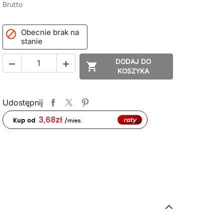
Brutto
Obecnie brak na

stanie
DODAJ DO



KOSZYKA
Udostępnij
3,68
zł
raty
Kup od
/mies.