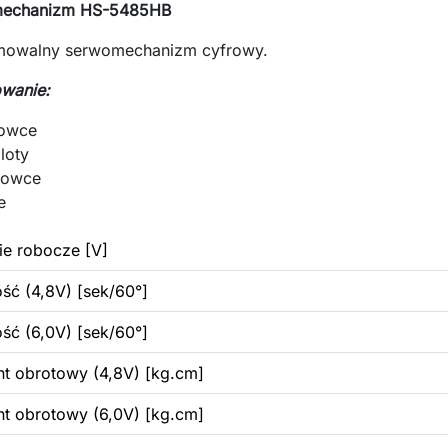
echanizm HS-5485HB
mowalny serwomechanizm cyfrowy.
owanie:
owce
loty
łowce
e
ie robocze [V]
ść (4,8V) [sek/60°]
ść (6,0V) [sek/60°]
 obrotowy (4,8V) [kg.cm]
 obrotowy (6,0V) [kg.cm]