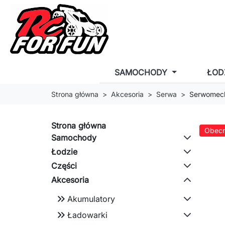
SAMOCHODY
ŁOD
Strona główna
Akcesoria
Serwa
Serwomec
Strona główna
Obecn
Samochody
Łodzie
Części
Akcesoria
keyboard_double_arrow_right
Akumulatory
keyboard_double_arrow_right
Ładowarki