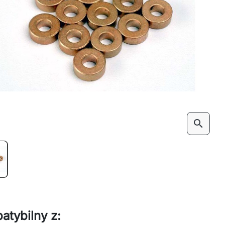
search
atybilny z: