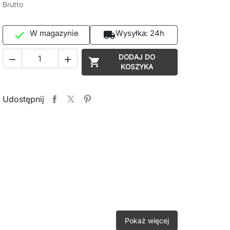
Brutto
W magazynie
Wysyłka:
24h

local_shipping
DODAJ DO



KOSZYKA
Udostępnij
Pokaż więcej