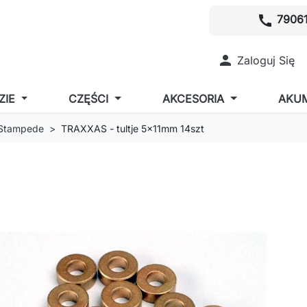
call
79061

Zaloguj Się
ZIE
CZĘŚCI
AKCESORIA
AKU
 Stampede
TRAXXAS - tultje 5x11mm 14szt