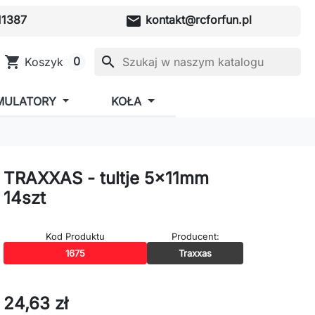
mail
1387
kontakt@rcforfun.pl
shopping_cart
search
0
Koszyk
MULATORY
KOŁA
TRAXXAS - tultje 5x11mm
14szt
Kod Produktu
Producent:
1675
Traxxas
24,63 zł