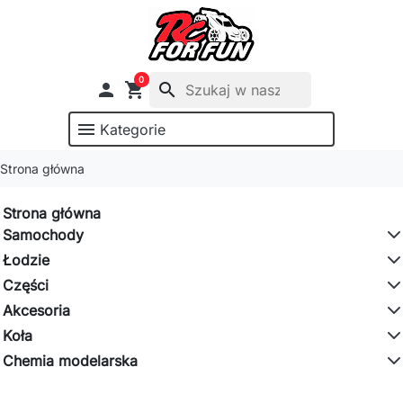
0

shopping_cart
search
menu
Kategorie
Strona główna
Strona główna
Samochody
Łodzie
Części
Akcesoria
Koła
Chemia modelarska