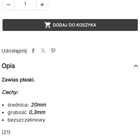



DODAJ DO KOSZYKA
Udostępnij
Opis
Zawias płaski.
Cechy:
średnica:
20mm
grubość
0,3mm
bezszczelinowy
(21)