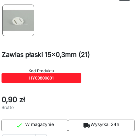
Zawias płaski 15x0,3mm (21)
Kod Produktu
HY00800801
0,90 zł
Brutto
W magazynie
Wysyłka:
24h

local_shipping