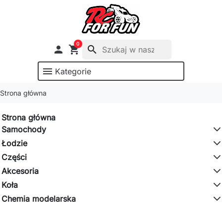
0

shopping_cart
search
menu
Kategorie
Strona główna
Strona główna
Samochody
Łodzie
Części
Akcesoria
Koła
Chemia modelarska