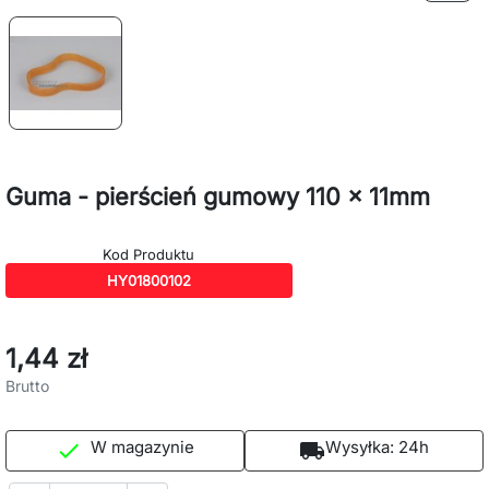
Guma - pierścień gumowy 110 x 11mm
Kod Produktu
HY01800102
1,44 zł
Brutto
W magazynie
Wysyłka:
24h

local_shipping