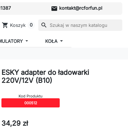
mail
1387
kontakt@rcforfun.pl
shopping_cart
search
0
Koszyk
MULATORY
KOŁA
ESKY adapter do ładowarki
220V/12V (B10)
Kod Produktu
000512
34,29 zł