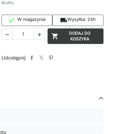
Brutto
W magazynie
Wysyłka:
24h

local_shipping
DODAJ DO



KOSZYKA
Udostępnij
oty