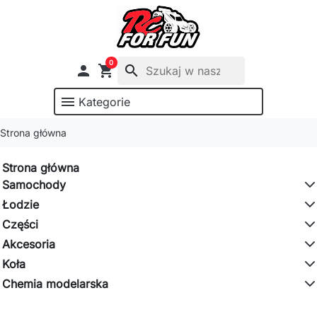
0

shopping_cart
search
menu
Kategorie
Strona główna
Strona główna
Samochody
Łodzie
Części
Akcesoria
Koła
Chemia modelarska