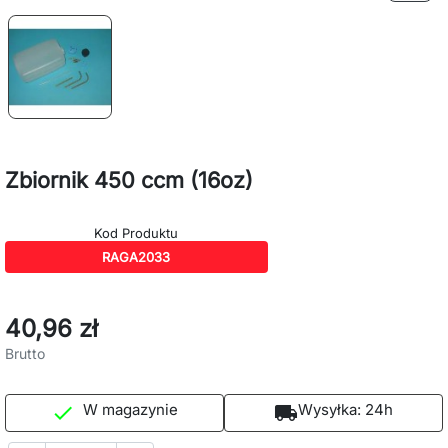
Zbiornik 450 ccm (16oz)
Kod Produktu
RAGA2033
40,96 zł
Brutto
W magazynie
Wysyłka:
24h

local_shipping