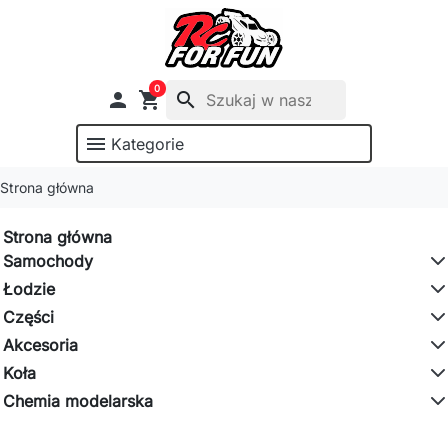
0

shopping_cart
search
menu
Kategorie
Strona główna
Strona główna
Samochody
Łodzie
Części
Akcesoria
Koła
Chemia modelarska